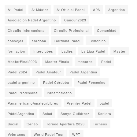
A1 Padel
A1Máster
A1Official Padel
APA
Argentina
Asociacion Padel Argentino
Cancun2023
Circuito Internacional
Circuito Profesional
Comunidad
consejos
córdoba
Córdoba Padel
Femenino
formación
Interclubes
Ladies
La Liga Padel
Master
MasterFinal2023
Master Finals
menores
Padel
Padel 2024
Padel Amateur
Padel Argentina
padel argentino
Padel Córdoba
Padel Femenino
Padel Profesional
Panamericano
PanamericanoAmateurLibres
Premier Padel
pádel
PádelArgentino
Salud
Sanyo Gutiérrez
Seniors
Social
torneo
Torneo Apertura 2023
Torneos
Veteranos
World Padel Tour
WPT