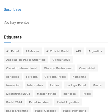
Suscribirse
¡No hay eventos!
Etiquetas
A1 Padel
A1Máster
A1Official Padel
APA
Argentina
Asociacion Padel Argentino
Cancun2023
Circuito Internacional
Circuito Profesional
Comunidad
consejos
córdoba
Córdoba Padel
Femenino
formación
Interclubes
Ladies
La Liga Padel
Master
MasterFinal2023
Master Finals
menores
Padel
Padel 2024
Padel Amateur
Padel Argentina
padel argentino
Padel Córdoba
Padel Femenino