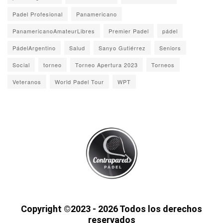
Padel Profesional
Panamericano
PanamericanoAmateurLibres
Premier Padel
pádel
PádelArgentino
Salud
Sanyo Gutiérrez
Seniors
Social
torneo
Torneo Apertura 2023
Torneos
Veteranos
World Padel Tour
WPT
Copyright ©2023 - 2026 Todos los derechos
reservados