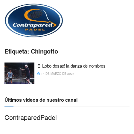
Etiqueta:
Chingotto
El Lobo desató la danza de nombres
14 DE MARZO DE 2024
Últimos videos de nuestro canal
ContraparedPadel