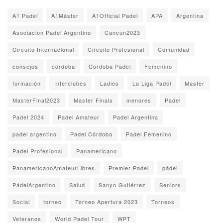
A1 Padel
A1Máster
A1Official Padel
APA
Argentina
Asociacion Padel Argentino
Cancun2023
Circuito Internacional
Circuito Profesional
Comunidad
consejos
córdoba
Córdoba Padel
Femenino
formación
Interclubes
Ladies
La Liga Padel
Master
MasterFinal2023
Master Finals
menores
Padel
Padel 2024
Padel Amateur
Padel Argentina
padel argentino
Padel Córdoba
Padel Femenino
Padel Profesional
Panamericano
PanamericanoAmateurLibres
Premier Padel
pádel
PádelArgentino
Salud
Sanyo Gutiérrez
Seniors
Social
torneo
Torneo Apertura 2023
Torneos
Veteranos
World Padel Tour
WPT