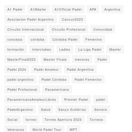
A1 Padel
A1Máster
A1Official Padel
APA
Argentina
Asociacion Padel Argentino
Cancun2023
Circuito Internacional
Circuito Profesional
Comunidad
consejos
córdoba
Córdoba Padel
Femenino
formación
Interclubes
Ladies
La Liga Padel
Master
MasterFinal2023
Master Finals
menores
Padel
Padel 2024
Padel Amateur
Padel Argentina
padel argentino
Padel Córdoba
Padel Femenino
Padel Profesional
Panamericano
PanamericanoAmateurLibres
Premier Padel
pádel
PádelArgentino
Salud
Sanyo Gutiérrez
Seniors
Social
torneo
Torneo Apertura 2023
Torneos
Veteranos
World Padel Tour
WPT