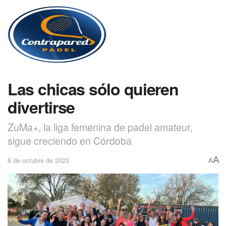
Las chicas sólo quieren
divertirse
ZuMa+, la liga femenina de padel amateur,
sigue creciendo en Córdoba
A
6 de octubre de 2023
A