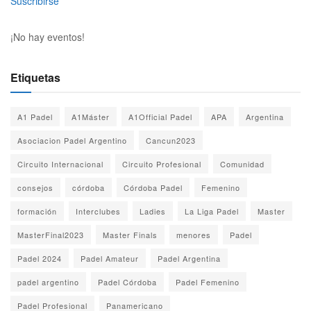
Suscribirse
¡No hay eventos!
Etiquetas
A1 Padel
A1Máster
A1Official Padel
APA
Argentina
Asociacion Padel Argentino
Cancun2023
Circuito Internacional
Circuito Profesional
Comunidad
consejos
córdoba
Córdoba Padel
Femenino
formación
Interclubes
Ladies
La Liga Padel
Master
MasterFinal2023
Master Finals
menores
Padel
Padel 2024
Padel Amateur
Padel Argentina
padel argentino
Padel Córdoba
Padel Femenino
Padel Profesional
Panamericano